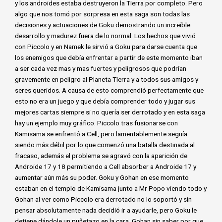
y los androides estaba destruyeron la Tierra por completo. Pero
algo que nos tomó por sorpresa en esta saga son todas las
decisiones y actuaciones de Goku demostrando un increíble
desarrollo y madurez fuera de lo normal. Los hechos que vivió
con Piccolo y en Namek le sirvió a Goku para darse cuenta que
los enemigos que debía enfrentar a partir de este momento iban
a ser cada vez mas y mas fuertes y peligrosos que podrían
gravemente en peligro al Planeta Tierra y a todos sus amigos y
seres queridos. A causa de esto comprendió perfectamente que
esto no era un juego y que debía comprender todo y jugar sus
mejores cartas siempre si no quería ser derrotado y en esta saga
hay un ejemplo muy gráfico. Piccolo tras fusionarse con
Kamisama se enfrentó a Cell, pero lamentablemente seguía
siendo más débil por lo que comenzó una batalla destinada al
fracaso, además el problema se agravó con la aparición de
Androide 17 y 18 permitiendo a Cell absorber a Androide 17 y
aumentar aún más su poder. Goku y Gohan en ese momento
estaban en el templo de Kamisama junto a Mr Popo viendo todo y
Gohan al ver como Piccolo era derrotado no lo soportó y sin
pensar absolutamente nada decidió ir a ayudarle, pero Goku le
detiene dándole un puñetazo en la cara. Gohan sin saber por que