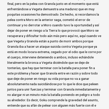
final, pero en la pelea con Granola justo en el momento que está
enfrentándose a Vegeta demuestra una madurez que en muy
poquitas ocasiones ha demostrado. De hecho, si recordamos la
pelea contra Moro en la anterior saga, cometió el error de
continuar y no derrotar a Moro cuando tuvo la oportunidad y así
dejar de poner en riesgo a la Tierra lo que provocó que Moro se
recuperara y dificultar todo aún más pero aquí no, aquí cuando ve
que Vegeta y Granola están a punto de morir ambos porque
Granola iba a hacer un ataque suicida contra Vegeta porque ya
está en modo locura extrema, cegado por el odio que le corre por
el cuerpo, interviene deteniendo a ambos, incluso echándole
literalmente la bronca a Vegeta diciéndole que se deje de
tonterías, que hay que terminar con la batalla para poner fin a
este problema y hacer que Granola entre en razón y sobre todo
que deje de poner en riesgo su vida porque no va a ganar
absolutamente nada suicidándose por lo que le dice que peleen
juntos para unir fuerzas y terminar con Granola inmediatamente y
no alargar ni un minuto más la batalla poniendo en peligro a todo
su alrededor. Es decir, Goku comprende la gravedad del asunto,
entiende que su afán de pelear con alguien más fuerte con él e