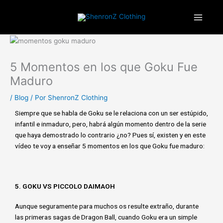
Ir
¡ENVIOS GRATIS A ESPAÑA PENINSULAR!
al
contenido
5 Momentos en los que Goku Fue
Maduro
/
Blog
/ Por
ShenronZ Clothing
Siempre que se habla de Goku se le relaciona con un ser estúpido,
infantil e inmaduro, pero, habrá algún momento dentro de la serie
que haya demostrado lo contrario ¿no? Pues sí, existen y en este
vídeo te voy a enseñar 5 momentos en los que Goku fue maduro:
5. GOKU VS PICCOLO DAIMAOH
Aunque seguramente para muchos os resulte extraño, durante
las primeras sagas de Dragon Ball, cuando Goku era un simple