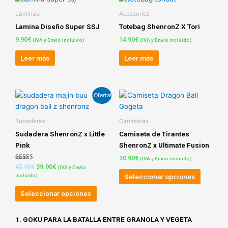
Láminas
Accesorios
Lamina Diseño Super SSJ
Totebag ShenronZ X Tori
9.90
€
14.90
€
(IVA y Envío incluido)
(IVA y Envío incluido)
Leer más
Leer más
El
El
Este
Este
¡Oferta!
precio
precio
producto
product
original
actual
tiene
tiene
era:
es:
Sudaderas
Camisetas
45.90€.
39.90€.
múltiples
múltiple
Sudadera ShenronZ x Little
Camiseta de Tirantes
variantes.
variante
Pink
ShenronZ x Ultimate Fusion
Las
Las
20.90
€
(IVA y Envío incluido)
opciones
opcione
Valorado con
45.90
€
39.90
€
(IVA y Envío
5.00
se
se
Seleccionar opciones
incluido)
de 5
pueden
pueden
Seleccionar opciones
elegir
elegir
en
en
la
la
1. GOKU PARA LA BATALLA ENTRE GRANOLA Y VEGETA