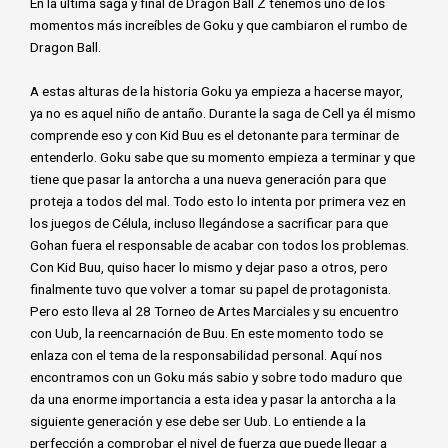
En la última saga y final de Dragon Ball Z tenemos uno de los
momentos más increíbles de Goku y que cambiaron el rumbo de
Dragon Ball.
A estas alturas de la historia Goku ya empieza a hacerse mayor,
ya no es aquel niño de antaño. Durante la saga de Cell ya él mismo
comprende eso y con Kid Buu es el detonante para terminar de
entenderlo. Goku sabe que su momento empieza a terminar y que
tiene que pasar la antorcha a una nueva generación para que
proteja a todos del mal. Todo esto lo intenta por primera vez en
los juegos de Célula, incluso llegándose a sacrificar para que
Gohan fuera el responsable de acabar con todos los problemas.
Con Kid Buu, quiso hacer lo mismo y dejar paso a otros, pero
finalmente tuvo que volver a tomar su papel de protagonista.
Pero esto lleva al 28 Torneo de Artes Marciales y su encuentro
con Uub, la reencarnación de Buu. En este momento todo se
enlaza con el tema de la responsabilidad personal. Aquí nos
encontramos con un Goku más sabio y sobre todo maduro que
da una enorme importancia a esta idea y pasar la antorcha a la
siguiente generación y ese debe ser Uub. Lo entiende a la
perfección a comprobar el nivel de fuerza que puede llegar a