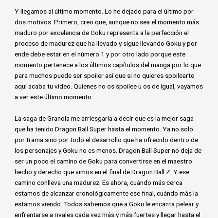
página
página
Y llegamos al último momento. Lo he dejado para el último por
de
de
dos motivos. Primero, creo que, aunque no sea el momento más
producto
product
maduro por excelencia de Goku representa a la perfección el
proceso de madurez que ha llevado y sigue llevando Goku y por
ende debe estar en el número 1 y por otro lado porque este
momento pertenece a los últimos capítulos del manga por lo que
para muchos puede ser spoiler así que si no quieres spoilearte
aquí acaba tu vídeo. Quienes no os spoilee u os de igual, vayamos
a ver este último momento.
La saga de Granola me arriesgaría a decir que es la mejor saga
que ha tenido Dragon Ball Super hasta el momento. Ya no solo
por trama sino por todo el desarrollo que ha ofrecido dentro de
los personajes y Goku no es menos. Dragon Ball Super no deja de
ser un poco el camino de Goku para convertirse en el maestro
hecho y derecho que vimos en el final de Dragon Ball Z. Y ese
camino conlleva una madurez. Es ahora, cuándo más cerca
estamos de alcanzar cronológicamente ese final, cuándo más la
estamos viendo. Todos sabemos que a Goku le encanta pelear y
enfrentarse a rivales cada vez más y más fuertes y llegar hasta el