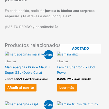
En cada pedido, recibirás
junto a tu lámina una sorpresa
especial.
¿Te atreves a descubrir qué es?
¡HAZ TU PEDIDO y descúbrelo! 🚀
Productos relacionados
AGOTADO
El
El
¡Oferta!
precio
precio
original
actual
Láminas
Láminas
era:
es:
Marcapáginas Prince Majin +
Lamina ShenronZ x God
2.90€.
1.90€.
Super SSJ (Doble Cara)
Power
2.90
€
1.90
€
9.90
€
(IVA y Envío incluido)
(IVA y Envío incluido)
Añadir al carrito
Leer más
El
El
¡Oferta!
precio
precio