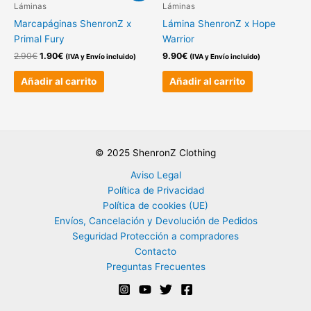
original
actual
Láminas
Láminas
era:
es:
Marcapáginas ShenronZ x
Lámina ShenronZ x Hope
2.90€.
1.90€.
Primal Fury
Warrior
2.90
€
1.90
€
9.90
€
(IVA y Envío incluido)
(IVA y Envío incluido)
Añadir al carrito
Añadir al carrito
© 2025 ShenronZ Clothing
Aviso Legal
Política de Privacidad
Política de cookies (UE)
Envíos, Cancelación y Devolución de Pedidos
Seguridad Protección a compradores
Contacto
Preguntas Frecuentes