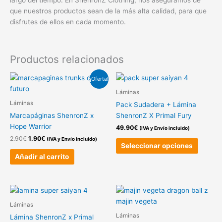
que nuestros productos sean de la más alta calidad, para que
disfrutes de ellos en cada momento.
Productos relacionados
El
El
Este
¡Oferta!
precio
precio
produc
original
actual
Láminas
tiene
era:
es:
Láminas
Pack Sudadera + Lámina
2.90€.
1.90€.
múltipl
Marcapáginas ShenronZ x
ShenronZ X Primal Fury
variant
Hope Warrior
49.90
€
(IVA y Envío incluido)
Las
2.90
€
1.90
€
(IVA y Envío incluido)
opcion
Seleccionar opciones
se
Añadir al carrito
pueden
elegir
en
la
Láminas
página
Láminas
Lámina ShenronZ x Primal
de