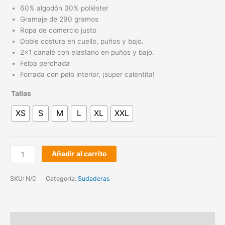
60% algodón 30% poliéster
Gramaje de 290 gramos
Ropa de comercio justo
Doble costura en cuello, puños y bajo.
2×1 canalé con elastano en puños y bajo.
Felpa perchada
Forrada con pelo interior, ¡super calentita!
Tallas
XS
S
M
L
XL
XXL
Añadir al carrito
SKU:
N/D
Categoría:
Sudaderas
Descripción