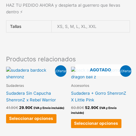
HAZ TU PEDIDO AHORA y despierta al guerrero que llevas
dentro ⚡
Tallas
XS, S, M, L, XL, XXL
Productos relacionados
El
El
El
El
AGOTADO
Este
Este
¡Oferta!
¡Oferta!
precio
precio
precio
precio
producto
produc
original
actual
original
actual
tiene
tiene
era:
es:
era:
es:
Sudaderas
Accesorios
41.90€.
29.90€.
60.80€.
52.90€.
múltiples
múltipl
Sudadera Sin Capucha
Sudadera + Gorro ShenronZ
variantes.
variant
ShenronZ x Rebel Warrior
X Little Pink
Las
Las
41.90
€
29.90
€
60.80
€
52.90
€
(IVA y Envío incluido)
(IVA y Envío
opciones
opcion
incluido)
se
se
Seleccionar opciones
pueden
pueden
Seleccionar opciones
elegir
elegir