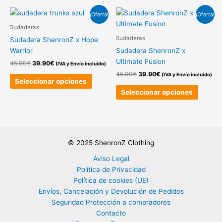
en
en
El
El
El
El
la
la
Este
Este
¡Oferta!
¡Oferta!
precio
precio
precio
precio
página
página
producto
produc
original
actual
original
actual
Sudaderas
de
de
tiene
tiene
era:
es:
era:
es:
Sudaderas
Sudadera ShenronZ x Hope
45.90€.
39.90€.
45.90€.
39.90€.
producto
produc
múltiples
múltipl
Warrior
Sudadera ShenronZ x
variantes.
variant
Ultimate Fusion
45.90
€
39.90
€
(IVA y Envío incluido)
Las
Las
45.90
€
39.90
€
(IVA y Envío incluido)
opciones
opcion
Seleccionar opciones
se
se
Seleccionar opciones
pueden
pueden
elegir
elegir
en
en
la
la
© 2025 ShenronZ Clothing
página
página
de
de
Aviso Legal
producto
produc
Política de Privacidad
Política de cookies (UE)
Envíos, Cancelación y Devolución de Pedidos
Seguridad Protección a compradores
Contacto