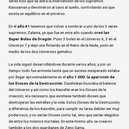
seres hizo que se diera la intervención de los Supremos
Kaiosamas y devolvieron al caos al sueño, controlando así que
exista un equilibrio en el universo.
En el
año 41
tenemos que volver a nombrar a uno de los 3 seres
supremos, Zalama, ya que fue en este año cuando
creó las
Super Bolas de Dragón
. Puso 3 bolas en el Universo 6, 3 en el
Universo 7 y dejó una flotando en el Reino de la Nada, justo en
medio de los dos Universos gemelos.
La vida siguió desarrollándose durante varios años, y por un
tiempo todo fue armonía hasta que un suceso inesperado estaba
por llegar aproximadamente en el
año 1.000: la aparición de
los Dioses de la Destrucción.
Daishinkan buscaba el balance
del Universo y así como los Kaioshin eran los Dioses de la
creación, era necesario que existiese también dioses que
destruyeran las estrellas y la vida. Estos Dioses de la Destrucción,
a diferencia de los Kaioshin, para cumplir su tarea debían ser muy
poderosos, y no serían Dioses como tal, sino que serían elegidos
de entre los mismos mortales. En este mismo año se crearon
también a los dos guardianes de Zeno Sama
.