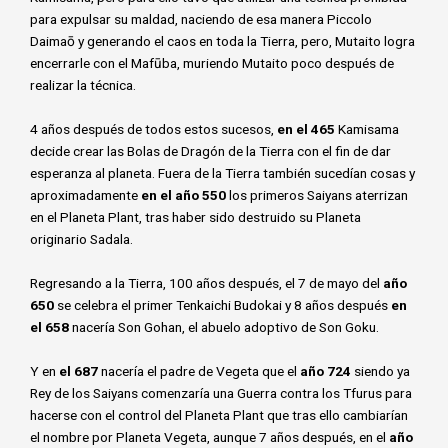
para expulsar su maldad, naciendo de esa manera Piccolo
Daimaō y generando el caos en toda la Tierra, pero, Mutaito logra
encerrarle con el Mafūba, muriendo Mutaito poco después de
realizar la técnica.
4 años después de todos estos sucesos,
en el 465
Kamisama
decide crear las Bolas de Dragón de la Tierra con el fin de dar
esperanza al planeta. Fuera de la Tierra también sucedían cosas y
aproximadamente
en el año 550
los primeros Saiyans aterrizan
en el Planeta Plant, tras haber sido destruido su Planeta
originario Sadala.
Regresando a la Tierra, 100 años después, el 7 de mayo del
año
650
se celebra el primer Tenkaichi Budokai y 8 años después
en
el 658
nacería Son Gohan, el abuelo adoptivo de Son Goku.
Y en
el 687
nacería el padre de Vegeta que el
año 724
siendo ya
Rey de los Saiyans comenzaría una Guerra contra los Tfurus para
hacerse con el control del Planeta Plant que tras ello cambiarían
el nombre por Planeta Vegeta, aunque 7 años después, en el
año