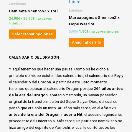
producto
precios:
original
actual
Camisetas
de
tiene
desde
era:
es:
Láminas
Camiseta ShenronZ x Tori
product
24.90€
2.90€.
1.90€.
múltiples
Marcapáginas ShenronZ x
hasta
24.90
€
-
25.90
€
(IVA y Envío
variantes.
25.90€
Hope Warrior
incluido)
Las
2.90
€
1.90
€
(IVA y Envío incluido)
opciones
Seleccionar opciones
se
Añadir al carrito
pueden
elegir
CALENDARIO DEL DRAGÓN
en
la
Y aquí tenemos que hacer una pausa. Como os he dicho al
página
principio del vídeo existen dos calendarios, el calendario del Rey y
de
el calendario del Dragón. A partir de este justo momento
producto
tenemos que pasar al calendario Dragón porque
261 años antes
de la era del Dragon
, apareció Yamoshi, un Saiyan poseedor
original de la transformación del Super Saiyan Dios, del cual se
pensó que era solo un mito. 40 años más tarde, en el
año 221
antes de la era del Dragon
,
nacería Hit
, el asesino legendario,
procedente del Universo 6. Más tarde, un patriarca namekiano se
hizo amigo del espíritu de Yamoshi, el cual le contó todos los