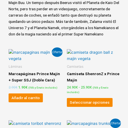
Majin Buu. Un tiempo después Beerus visitó el Planeta de Kaio Del
Norte, pero tras perder en un videojuego, concretamente de
carreras de coches, se enfadó tanto que destruyó su planeta
quedando un único pedazo. Más tarde también, Zalama visitó El
Universo 7 y el Planeta Namek, otorgándoles a los Namekianos el
don de la magia naciendo así el primer Super Namekiano
El
El
Rango
Este
¡Oferta!
precio
precio
de
product
original
actual
precios:
tiene
era:
es:
desde
Láminas
Camisetas
2.90€.
1.90€.
24.90€
múltiple
Marcapáginas Prince Majin
Camiseta ShenronZ x Prince
hasta
variante
25.90€
+ Super SSJ (Doble Cara)
Majin
Las
2.90
€
1.90
€
24.90
€
-
25.90
€
(IVA y Envío incluido)
(IVA y Envío
opcione
incluido)
se
Añadir al carrito
pueden
Seleccionar opciones
elegir
en
la
Rango
El
El
Este
¡Oferta!
de
precio
precio
página