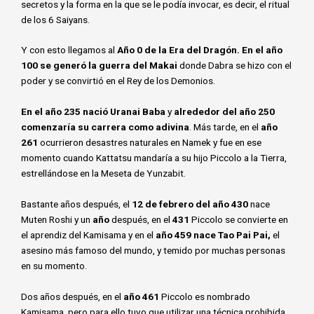
secretos y la forma en la que se le podía invocar, es decir, el ritual
de los 6 Saiyans.
Y con esto llegamos al
Año 0 de la Era del Dragón. En el año
100 se generó la guerra del Makai
donde Dabra se hizo con el
poder y se convirtió en el Rey de los Demonios.
En el año 235 nació Uranai Baba
y
alrededor del año 250
comenzaría su carrera como adivina
. Más tarde, en el
año
261
ocurrieron desastres naturales en Namek y fue en ese
momento cuando Kattatsu mandaría a su hijo Piccolo a la Tierra,
estrellándose en la Meseta de Yunzabit.
Bastante años después, el
12 de febrero del año 430
nace
Muten Roshi y un
año
después, en el
431
Piccolo se convierte en
el aprendiz del Kamisama y en el
año 459 nace Tao Pai Pai,
el
asesino más famoso del mundo, y temido por muchas personas
en su momento.
Dos años después, en el
año 461
Piccolo es nombrado
Kamisama, pero para ello tuvo que utilizar una técnica prohibida