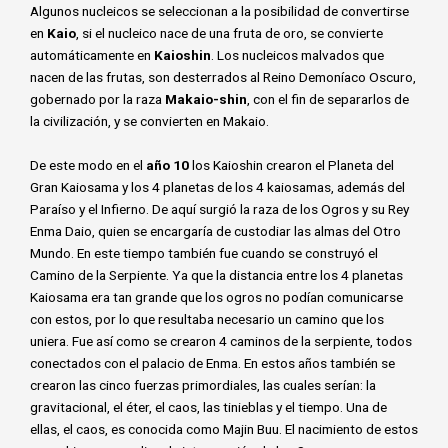
Algunos nucleicos se seleccionan a la posibilidad de convertirse
en
Kaio
, si el nucleico nace de una fruta de oro, se convierte
automáticamente en
Kaioshin
. Los nucleicos malvados que
nacen de las frutas, son desterrados al Reino Demoníaco Oscuro,
gobernado por la raza
Makaio-shin
, con el fin de separarlos de
la civilización, y se convierten en Makaio.
De este modo en el
año 10
los Kaioshin crearon el Planeta del
Gran Kaiosama y los 4 planetas de los 4 kaiosamas, además del
Paraíso y el Infierno. De aquí surgió la raza de los Ogros y su Rey
Enma Daio, quien se encargaría de custodiar las almas del Otro
Mundo. En este tiempo también fue cuando se construyó el
Camino de la Serpiente. Ya que la distancia entre los 4 planetas
Kaiosama era tan grande que los ogros no podían comunicarse
con estos, por lo que resultaba necesario un camino que los
uniera. Fue así como se crearon 4 caminos de la serpiente, todos
conectados con el palacio de Enma. En estos años también se
crearon las cinco fuerzas primordiales, las cuales serían: la
gravitacional, el éter, el caos, las tinieblas y el tiempo. Una de
ellas, el caos, es conocida como Majin Buu. El nacimiento de estos