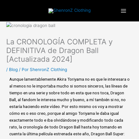
Ir
¡ENVIOS GRATIS A ESPAÑA PENINSULAR!
al
contenido
La CRONOLOGÍA COMPLETA y
DEFINITIVA de Dragon Ball
[Actualizada 2024]
/
Blog
/ Por
ShenronZ Clothing
Aunque lamentablemente Akira Toriyama no es que le interesara o
al menos no le importaba mucho si somos sinceros, las líneas de
tiempo en una serie y sobre todo en esta que nos toca, Dragon
Ball, al fandom le interesa mucho y bueno, a mí también si no, no
estaría haciendo este vídeo. Por esto mismo os voy a mostrar
cómo es o eso creo, porque al amigo Toriyama le daba igual
exactamente todo e iba olvidándose y modificando todo cada
rato, la cronología de todo Dragon Ball hasta hoy tomando en
cuenta la última película estrenada este año, Dragon Ball Super: