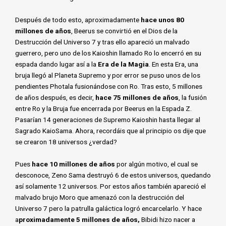
Después de todo esto, aproximadamente
hace unos 80
millones de años
, Beerus se convirtió en el Dios de la
Destrucción del Universo 7 y tras ello apareció un malvado
guerrero, pero uno de los Kaioshin llamado Ro lo encerró en su
espada dando lugar así a la
Era de la Magia
. En esta Era, una
bruja llegó al Planeta Supremo y por error se puso unos de los
pendientes Photala fusionándose con Ro. Tras esto, 5 millones
de años después, es decir,
hace 75 millones de años
, la fusión
entre Ro y la Bruja fue encerrada por Beerus en la Espada Z.
Pasarían 14 generaciones de Supremo Kaioshin hasta llegar al
Sagrado KaioSama. Ahora, recordáis que al principio os dije que
se crearon 18 universos ¿verdad?
Pues
hace 10 millones de años
por algún motivo, el cual se
desconoce, Zeno Sama destruyó 6 de estos universos, quedando
así solamente 12 universos. Por estos años también apareció el
malvado brujo Moro que amenazó con la destrucción del
Universo 7 pero la patrulla galáctica logró encarcelarlo. Y hace
a
proximadamente 5 millones de años,
Bibidi hizo nacer a